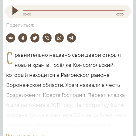
О святом месте
00:00
03:30
Поделиться:
С
равнительно недавно свои двери открыл
новый храм в посёлке Комсомольский,
который находится в Рамонском районе
Воронежской области. Храм назвали в честь
Воздвижения Креста Господня. Первая кладка
была заложена в 2011 году. На постройку была
собрана сумма в размере 3,5 млн. рублей. Часть
средств была предоставлена спонсорами,
другую собрали местные прихожане. До этого
Читать дальше