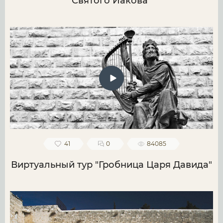
Святого Иакова"
41
0
84085
Виртуальный тур "Гробница Царя Давида"