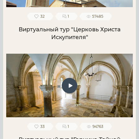
32
1
57485
Виртуальный тур "Церковь Христа
Искупителя"
33
1
94763