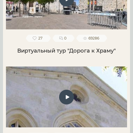
27
0
69286
Виртуальный тур "Дорога к Храму"