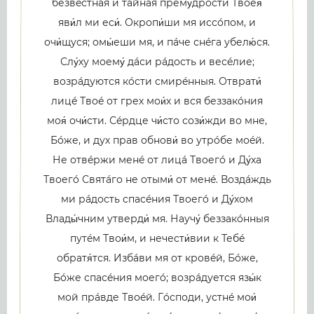
безвéстная и тáйная прему́дрости Твоея́
яви́л ми еси́. Окропи́ши мя иссóпом, и
очи́щуся; омы́еши мя, и пáче снéга убелю́ся.
Слу́ху моему́ дáси рáдость и весéлие;
возрáдуются кóсти смирéнныя. Отврати́
лицé Твоé от грех мои́х и вся беззакóния
моя́ очи́сти. Сéрдце чи́сто сози́жди во мне,
Бóже, и дух прав обнови́ во утрóбе моéй.
Не отвéржи менé от лицá Твоегó и Ду́ха
Твоегó Святáго не отыми́ от менé. Воздáждь
ми рáдость спасéния Твоегó и Ду́хом
Влады́чним утверди́ мя. Научу́ беззакóнныя
путéм Твои́м, и нечести́вии к Тебé
обратя́тся. Избáви мя от кровéй, Бóже,
Бóже спасéния моегó; возрáдуется язы́к
мой прáвде Твоéй. Гóсподи, устнé мои́