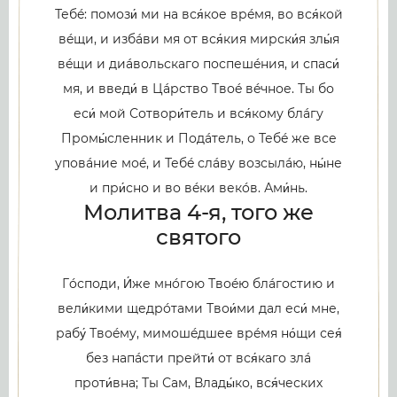
Тебé: помози́ ми на вся́кое врéмя, во вся́кой
вéщи, и избáви мя от вся́кия мирски́я злы́я
вéщи и диáвольскаго поспешéния, и спаси́
мя, и введи́ в Цáрство Твоé вéчное. Ты бо
еси́ мой Сотвори́тель и вся́кому блáгу
Промы́сленник и Подáтель, о Тебé же все
уповáние моé, и Тебé слáву возсылáю, ны́не
и при́сно и во вéки векóв. Ами́нь.
Молитва 4-я, того же
святого
Гóсподи, И́же мнóгою Твоéю блáгостию и
вели́кими щедрóтами Твои́ми дал еси́ мне,
рабу́ Твоéму, мимошéдшее врéмя но́щи сея́
без напáсти прейти́ от вся́каго злá
проти́вна; Ты Сам, Влады́ко, вся́ческих