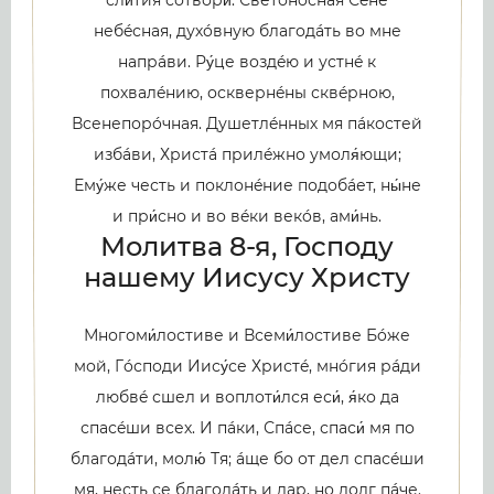
небéсная, духóвную благодáть во мне
напрáви. Ру́це воздéю и устнé к
похвалéнию, осквернéны сквéрною,
Всенепорóчная. Душетлéнных мя пáкостей
избáви, Христá прилéжно умоля́ющи;
Ему́же честь и поклонéние подобáет, ны́не
и при́сно и во вéки векóв, ами́нь.
Молитва 8-я, Господу
нашему Иисусу Христу
Многоми́лостиве и Всеми́лостиве Бóже
мой, Гóсподи Иису́се Христé, мнóгия рáди
любвé сшел и воплоти́лся еси́, я́ко да
спасéши всех. И пáки, Спáсе, спаси́ мя по
благодáти, молю́ Тя; áще бо от дел спасéши
мя, несть се благодáть и дар, но долг пáче.