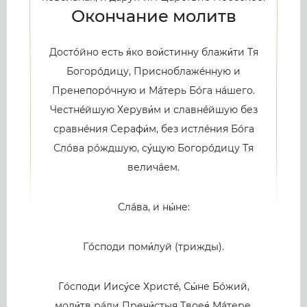
Окончание молитв
Достóйно есть я́ко вои́стинну блажи́ти Тя
Богорóдицу, Присноблажéнную и
Пренепорóчную и Мáтерь Бóга нáшего.
Честнéйшую Херуви́м и славнéйшую без
сравнéния Серафи́м, без истлéния Бóга
Слóва рóждшую, су́щую Богорóдицу Тя
величáем.
Слáва, и ны́не:
Гóсподи поми́луй (трижды).
Гóсподи Иису́се Христé, Сы́не Бóжий,
моли́тв рáди Пречи́стыя Твоея́ Мáтере,