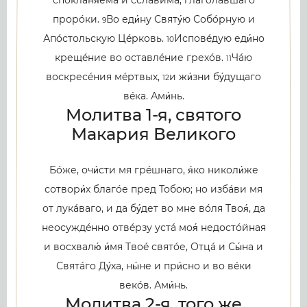
прорóки.
Во еди́ну Святу́ю Собóрную и
9
Апóстольскую Цéрковь.
Исповéдую еди́но
10
крещéние во оставлéние грехóв.
Чáю
11
воскресéния мéртвых,
и жи́зни бу́дущаго
12
вéка. Ами́нь.
Молитва 1-я, святого
Макария Великого
Бóже, очи́сти мя грéшнаго, я́ко николи́же
сотвори́х благóе пред Тобою; но избáви мя
от лукáваго, и да бу́дет во мне вóля Твоя́, да
неосуждéнно отвéрзу устá моя́ недостóйная
и восхвалю́ и́мя Твоé святóе, Отцá и Сы́на и
Святáго Ду́ха, ны́не и при́сно и во вéки
векóв. Ами́нь.
Молитва 2-я, того же