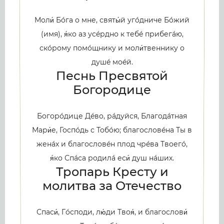
Моли́ Бóга о мне, святы́й угóдниче Бóжий
(имя), я́ко аз усéрдно к тебé прибегáю,
скóрому помóщнику и моли́твеннику о
душé моéй.
Песнь Пресвятой
Богородице
Богорóдице Дéво, рáдуйся, Благодáтная
Мари́е, Госпóдь с Тобóю; благословéна Ты в
женáх и благословéн плод чрéва Твоегó,
я́ко Спáса родилá еси́ душ нáших.
Тропарь Кресту и
молитва за Отечество
Спаси́, Гóсподи, лю́ди Твоя́, и благослови́