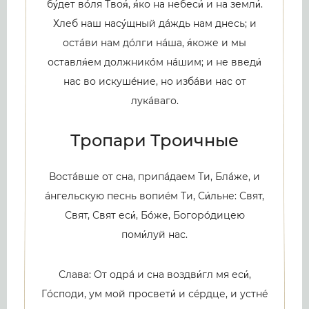
бу́дет вóля Твоя́, я́ко на небеси́ и на земли́.
Хлеб наш насу́щный дáждь нам днесь; и
остáви нам дóлги нáша, я́коже и мы
оставля́ем должникóм нáшим; и не введи́
нас во искушéние, но избáви нас от
лукáваго.
Тропари Троичные
Востáвше от сна, припáдаем Ти, Блáже, и
áнгельскую песнь вопиéм Ти, Си́льне: Свят,
Свят, Свят еси́, Бóже, Богорóдицею
поми́луй нас.
Слава: От одрá и сна воздви́гл мя еси́,
Гóсподи, ум мой просвети́ и сéрдце, и устнé