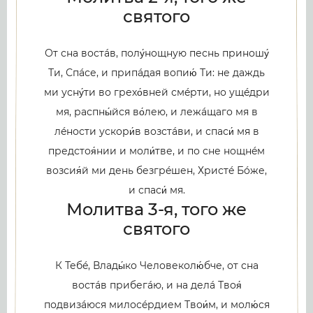
святого
От сна востáв, полу́нощную песнь приношу́
Ти, Спáсе, и припáдая вопию́ Ти: не даждь
ми усну́ти во грехо́вней смéрти, но ущéдри
мя, распны́йся во́лею, и лежáщаго мя в
лéности ускори́в возстáви, и спаси́ мя в
предстоя́нии и моли́тве, и по сне нощнéм
возсия́й ми день безгрéшен, Христé Бóже,
и спаси́ мя.
Молитва 3-я, того же
святого
К Тебé, Влады́ко Человеколю́бче, от сна
востáв прибегáю, и на делá Твоя́
подвизáюся милосéрдием Твои́м, и молю́ся