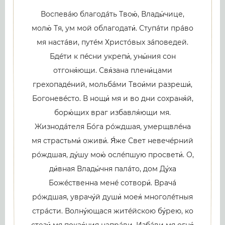
Воспевáю благодáть Твою́, Влады́чице,
молю́ Тя, ум мой облагодати́. Ступáти прáво
мя настáви, путéм Христóвых зáповедей.
Бдéти к пéсни укрепи́, уны́ния сон
отгоня́ющи. Свя́зана плени́цами
грехопадéний, мольбáми Твои́ми разреши́,
Богоневéсто. В нощи́ мя и во дни сохраня́й,
борю́щих враг избавля́ющи мя.
Жизнодáтеля Бóга рóждшая, умерщвлéна
мя страстьми́ оживи́. Я́же Свет невечéрний
рóждшая, ду́шу мою́ ослéпшую просвети́. О,
ди́вная Влады́чня палáто, дом Ду́ха
Божéственна менé сотвори́. Врачá
рóждшая, уврачу́й души́ моея́ многолéтныя
стрáсти. Волну́ющася житéйскою бу́рею, ко
стези́ мя покая́ния напрáви. Избáви мя огня́