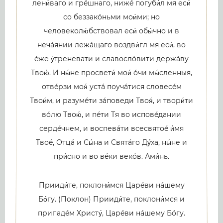
лени́ваго и грéшнаго, нижé погуби́л мя еси́
со беззакóньми мои́ми; но
человеколю́бствовал еси́ обы́чно и в
нечáянии лежáщаго воздви́гл мя еси́, во
éже у́треневати и славослóвити держáву
Твою́. И ны́не просвети́ мои́ óчи мы́сленныя,
отвéрзи моя́ устá поучáтися словесéм
Твои́м, и разумéти зáповеди Твоя́, и твори́ти
вóлю Твою́, и пéти Тя во исповéдании
сердéчнем, и воспевáти всесвятоé и́мя
Твоé, Отцá и Сы́на и Святáго Ду́ха, ны́не и
при́сно и во вéки векóв. Ами́нь.
Прииди́те, поклони́мся Царéви нáшему
Бо́гу. (Поклон) Прииди́те, поклони́мся и
припадéм Христу́, Царéви нáшему Бóгу.