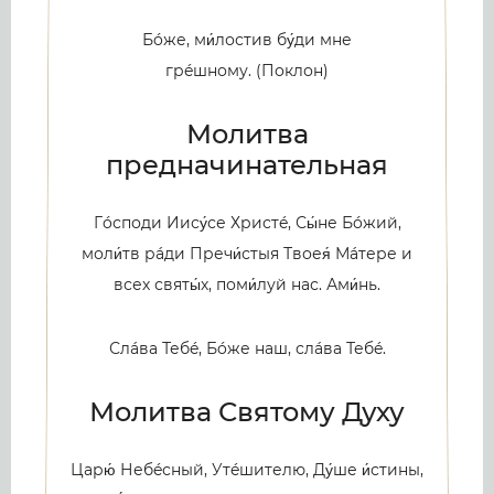
Бóже, ми́лостив бу́ди мне
грéшному. (Поклон)
Молитва
предначинательная
Гóсподи Иису́се Христé, Сы́не Бóжий,
моли́тв рáди Пречи́стыя Твоея́ Мáтере и
всех святы́х, поми́луй нас. Ами́нь.
Слáва Тебé, Бóже наш, слáва Тебé.
Молитва Святому Духу
Царю́ Небéсный, Утéшителю, Ду́ше и́стины,