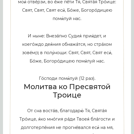
мои́ отвéрзи, во éже пéти Тя, Святáя Трóице:
Свят, Свят, Свят еси́, Бóже, Богорóдицею
поми́луй нас.
И ныне: Внезáпно Судия́ прии́дет, и
коегóждо дея́ния обнажáтся, но стрáхом
зовéм
в полу́нощи: Свят, Свят, Свят еси́,
[3]
Бóже, Богорóдицею поми́луй нас.
Гóсподи поми́луй (12 раз).
Молитва ко Пресвятой
Троице
От сна востáв, благодарю́ Тя, Святáя
Трóице, я́ко мнóгия рáди Твоея́ блáгости и
долготерпéния не прогнéвался еси́ на мя,