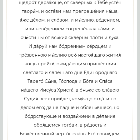
щедрóт дерзáюще, от сквéрных к Тебé устéн
твори́м, и остáви нам прегрешéния нáша,
я́же дéлом, и слóвом, и мы́слию, вéдением,
или невéдением согрешéнная нáми; и
очи́сти ны от вся́кия сквéрны плóти и ду́ха.
И дáруй нам бóдренным сéрдцем и
трéзвенною мы́слию всю́ настоя́щаго жития́
нощь прейти́, ожидáющим пришéствия
свéтлаго и явлéннаго дне Единорóднаго
Твоегó Сы́на, Гóспода и Бóга и Спáса
нáшего Иису́са Христá, в óньже со слáвою
Судия́ всех прии́дет, кому́ждо отдáти по
дéлом его; да не пáдше и облени́вшеся, но
бóдрствующе и воздви́жени в дéлание
обря́щемся готóви, в рáдость и
Божéственный чертóг слáвы Егó совни́дем,