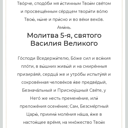
Твóрче, сподóби мя и́стинным Твои́м свéтом
и просвещéнным сéрдцем твори́ти вóлю
Твою́, ны́не и при́сно и во вéки векóв.
Ами́нь.
Молитва 5-я, святого
Василия Великого
Гóсподи Вседержи́телю, Бóже сил и вся́кия
плóти, в вы́шних живы́й и на смирéнныя
призирáяй, сердцá же и утрóбы испыту́яй и
сокровéнная человéков я́ве предвéдый,
Безначáльный и Присноу́щный Свéте, у
Негó же несть пременéние, или́
преложéния осенéние; Сам, Безсмéртный
Царю́, приими́ молéния нáша, я́же в
настоя́щее врéмя, на мнóжество Твои́х