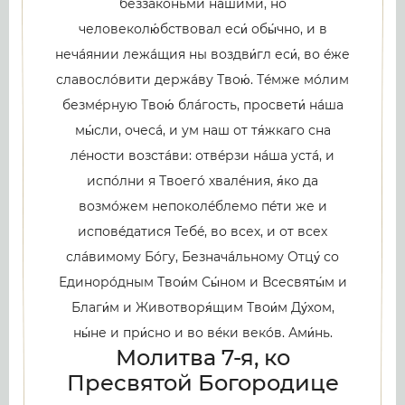
беззакóньми нáшими, но
человеколю́бствовал еси́ обы́чно, и в
нечáянии лежáщия ны воздви́гл еси́, во éже
славослóвити держáву Твою́. Тéмже мóлим
безмéрную Твою́ блáгость, просвети́ нáша
мы́сли, очесá, и ум наш от тя́жкаго сна
лéности возстáви: отвéрзи нáша устá, и
испóлни я Твоегó хвалéния, я́ко да
возмóжем непоколéблемо пéти же и
исповéдатися Тебé, во всех, и от всех
слáвимому Бóгу, Безначáльному Отцу́ со
Единорóдным Твои́м Сы́ном и Всесвяты́м и
Благи́м и Животворя́щим Твои́м Ду́хом,
ны́не и при́сно и во вéки векóв. Ами́нь.
Молитва 7-я, ко
Пресвятой Богородице