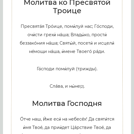
Молитва ко Пресвятой
Троице
Пресвятáя Трóице, поми́луй нас; Гóсподи,
очи́сти грехи́ нáша; Влады́ко, прости́
беззакóния нáша; Святы́й, посети́ и исцели́
нéмощи нáша, и́мене Твоегó рáди.
Го́споди поми́луй (трижды).
Слáва, и ны́не
.
[2]
Молитва Господня
Óтче наш, И́же еси́ на небесéх! Да святи́тся
и́мя Твоé, да прии́дет Цáрствие Твоé, да