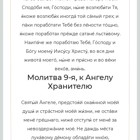
Сподóби мя, Гóсподи, ны́не возлюби́ти Тя,
я́коже возлюби́х иногдá той сáмый грех; и
пáки порабóтати Тебé без лéности тóщно,
я́коже порабóтах прéжде сатанé льсти́вому.
Наипáче же порабóтаю Тебé, Гóсподу и
Бóгу моему́ Иису́су Христу́, во вся дни
животá моегó, ны́не и при́сно и во вéки
векóв, ами́нь.
Молитва 9-я, к Ангелу
Хранителю
Святы́й Áнгеле, предстоя́й окая́нной моéй
души́ и стрáстной моéй жи́зни, не остáви
менé грéшнаго, нижé отступи́ от менé за
невоздержáние моé. Не даждь мéста
лукáвому дéмону обладáти мнóю,