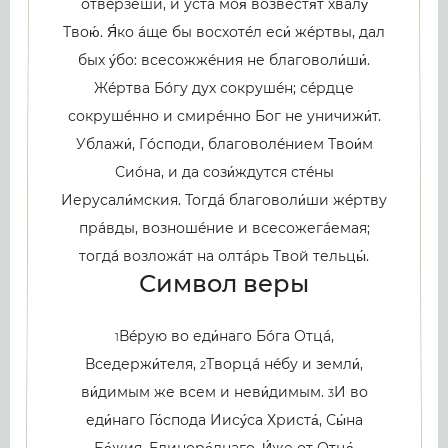
отвéрзеши, и устá моя́ возвестя́т хвалу́
Твою́. Я́ко áще бы восхотéл еси́ жéртвы, дал
бых у́бо: всесожжéния не благоволи́ши́.
Жéртва Бóгу дух сокрушéн; сéрдце
сокрушéнно и смирéнно Бог не уничижи́т.
Ублажи́, Гóсподи, благоволéнием Твои́м
Сиóна, и да сози́ждутся стéны
Иерусали́мския. Тогдá благоволи́ши жéртву
прáвды, возношéние и всесожегáемая;
тогдá возложáт на олтáрь Твой тельцы́.
Символ веры
Вéрую во еди́наго Бóга Отцá,
1
Вседержи́теля,
Творцá нéбу и земли́,
2
ви́димым же всем и неви́димым.
И во
3
еди́наго Го́спода Иису́са Христа́, Сы́на
Бо́жия, Единоро́днаго, И́же от Отца́