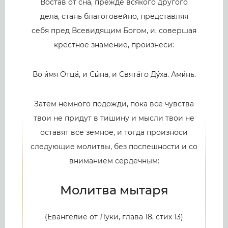
Востав от сна, прежде всякого другого
дела, стань благоговейно, представляя
себя пред Всевидящим Богом, и, совершая
крестное знамение, произнеси:
Во и́мя Отцá, и Сы́на, и Святáго Ду́ха. Ами́нь.
Затем немного подожди, пока все чувства
твои не придут в тишину и мысли твои не
оставят все земное, и тогда произноси
следующие молитвы, без поспешности и со
вниманием сердечным:
Молитва мытаря
(Евангелие от Луки, глава 18, стих 13)