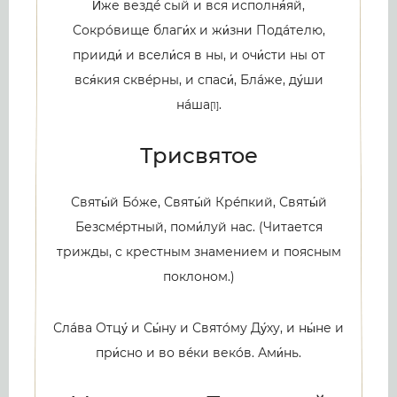
И́же вездé сый и вся исполня́яй,
Сокрóвище благи́х и жи́зни Подáтелю,
прииди́ и всели́ся в ны, и очи́сти ны от
вся́кия сквéрны, и спаси́, Блáже, ду́ши
нáша
.
[1]
Трисвятое
Святы́й Бóже, Святы́й Крéпкий, Святы́й
Безсмéртный, поми́луй нас. (Читается
трижды, с крестным знамением и поясным
поклоном.)
Слáва Отцу́ и Сы́ну и Святóму Ду́ху, и ны́не и
при́сно и во вéки векóв. Ами́нь.