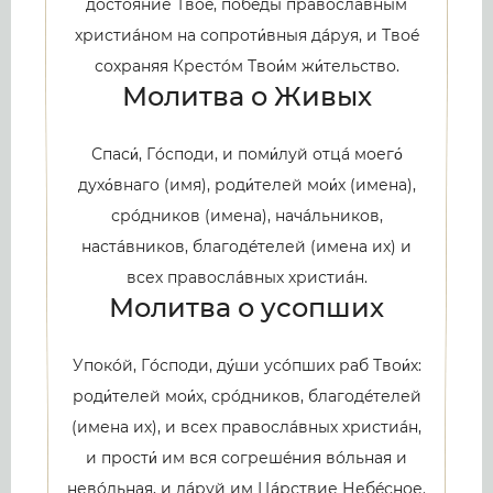
достояние Твоé, побéды правослáвным
христиáном на сопроти́вныя дáруя, и Твоé
сохраняя Крестóм Твои́м жи́тельство.
Молитва о Живых
Спаси́, Гóсподи, и поми́луй отцá моего́
духо́внаго (имя), роди́телей мои́х (имена),
срóдников (имена), начáльников,
настáвников, благодéтелей (имена их) и
всех правослáвных христиáн.
Молитва о усопших
Упокóй, Гóсподи, ду́ши усóпших раб Твои́х:
роди́телей мои́х, срóдников, благодéтелей
(имена их), и всех правослáвных христиáн,
и прости́ им вся согрешéния вóльная и
невóльная, и дáруй им Цáрствие Небéсное.