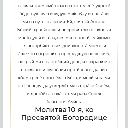
наси́льством смéртнаго сегó телесé; укрепи́
бéдствующую и худу́ю мою́ ру́ку и настáви
мя на путь спасéния. Ей, святы́й Áнгеле
Бóжий, храни́телю и покрови́телю окая́нныя
моея́ души́ и тéла, вся мне прости́, ели́кими
тя оскорби́х во вся дни животá моегó, и
áще что согреши́х в прешéдшую нощь сию́,
покры́й мя в настоя́щий день, и сохрани́ мя
от вся́каго искушéния проти́внаго, да ни в
кóем гресé прогнéваю Бóга, и моли́ся за мя
ко Гóсподу, да утверди́т мя в стрáсе Своéм,
и достóйна покáжет мя раба Своея́
блáгости. Ами́нь.
Молитва 10-я, ко
Пресвятой Богородице