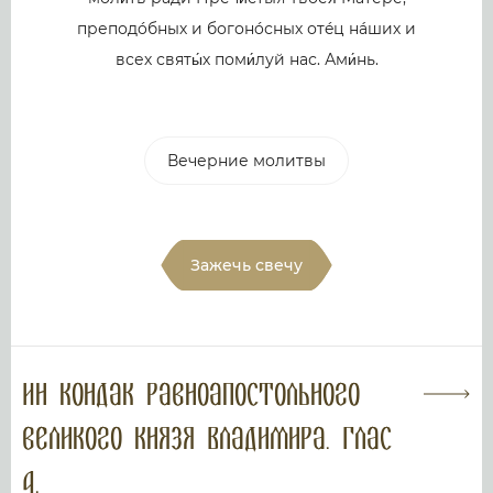
преподóбных и богонóсных отéц нáших и
всех святы́х поми́луй нас. Ами́нь.
Вечерние молитвы
Зажечь свечу
Ин кондак равноапостольного
великого князя Владимира. Глас
4.