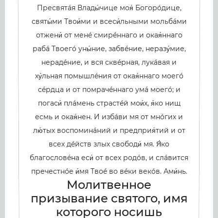
Пресвятáя Влады́чице моя́ Богорóдице,
святы́ми Твои́ми и всеси́льными мольбáми
отжени́ от менé смирéннаго и окая́ннаго
рабá Твоегó уны́ние, забвéние, неразу́мие,
нерадéние, и вся сквéрная, лукáвая и
ху́льная помышлéния от окая́ннаго моегó
сéрдца и от помрачéннаго умá моегó; и
погаси́ плáмень страстéй мои́х, я́ко нищ
есмь и окая́нен. И избáви мя от мнóгих и
лю́тых воспоминáний и предприя́тий и от
всех дéйств злых свободи́ мя. Я́ко
благословéна еси́ от всех родóв, и слáвится
пречестнóе и́мя Твоé во вéки векóв. Ами́нь.
Молитвенное
призывание святого, имя
которого носишь