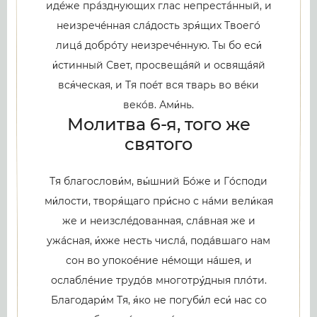
идéже прáзднующих глас непрестáнный, и
неизречéнная слáдость зря́щих Твоегó
лицá добрóту неизречéнную. Ты бо еси́
и́стинный Свет, просвещáяй и освящáяй
вся́ческая, и Тя поéт вся тварь во вéки
векóв. Ами́нь.
Молитва 6-я, того же
святого
Тя благослови́м, вы́шний Бóже и Гóсподи
ми́лости, творя́щаго при́сно с нáми вели́кая
же и неизслéдованная, слáвная же и
ужáсная, и́хже несть числá, подáвшаго нам
сон во упокоéние нéмощи нáшея, и
ослаблéние трудóв многотру́дныя плóти.
Благодари́м Тя, я́ко не погуби́л еси́ нас со