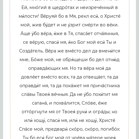
Ей, мнóгий в щедрóтах и неизречéнный в
ми́лости! Вéруяй бо в Мя, рекл еси́, о Христé
мой, жив бу́дет и не у́зрит смéрти во вéки.
Áще у́бо вéра, я́же в Тя, спасáет отчáянныя,
се вéрую, спаси́ мя, я́ко Бог мой еси́ Ты и
Создáтель. Вéра же вмéсто дел да вмени́тся
мне, Бóже мой, не обря́щеши бо дел отню́д
оправдáющих мя. Но та вéра моя́ да
довлéет вмéсто всех, та да отвещáет, та да
оправди́т мя, та да покáжет мя причáстника
слáвы Твоея́ вéчныя. Да не у́бо похи́тит мя
сатанá, и похвáлится, Слóве, éже
оттóргнути мя от Твоея́ руки́ и огрáды; но
или́ хощу́, спаси́ мя, или́ не хощу́, Христé
Спáсе мой, предвари́ скóро, скóро, погибóх:
Ты бо еси́ Бог мой от чрéва мáтере моея́.