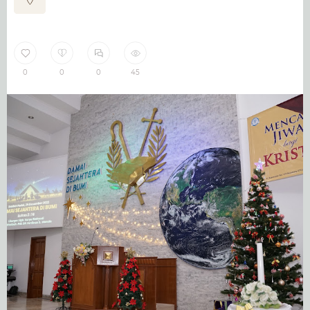
0
0
0
45