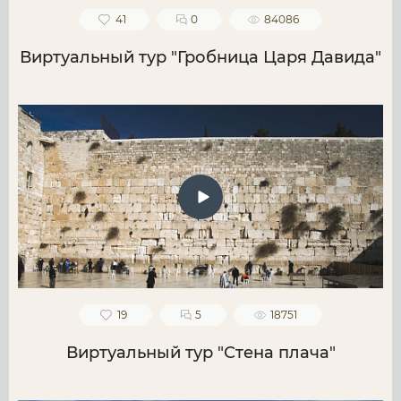
41
0
84086
Виртуальный тур "Гробница Царя Давида"
19
5
18751
Виртуальный тур "Стена плача"