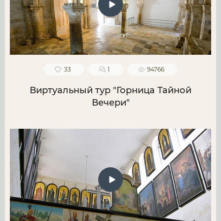
33
1
94766
Виртуальный тур "Горница Тайной
Вечери"