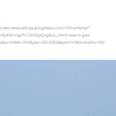
с
/streetviewpixels-pa.googleapis.com/v1/thumbnail?
=rKjdiWnngj7trCi6HDpQog&cb_client=search.gws-
ps&w=408&h=240&yaw=256.40558&pitch=0&thumbfov=100