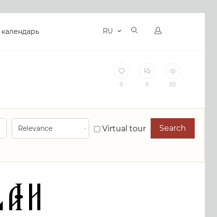
RU
 календарь
0
0
50
Search
Virtual tour
lah