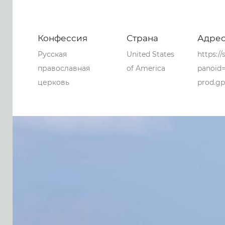
Конфессия
Страна
Адре
Русская
United States
https:/
православная
of America
panoid
церковь
prod.g
0
0
0
50