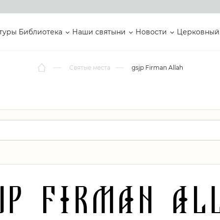
туры
Библиотека
Наши святыни
Новости
Церковный
Святые места
gsjp Firman Allah
jp Firman Al