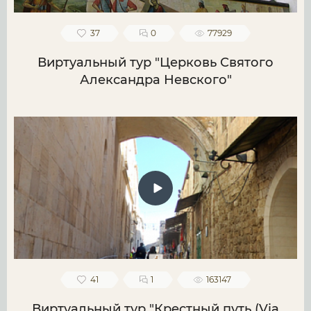
37
0
77929
Виртуальный тур "Церковь Святого
Александра Невского"
41
1
163147
Виртуальный тур "Крестный путь (Via