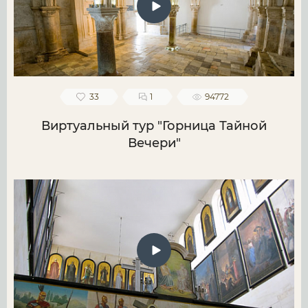
33
1
94772
Виртуальный тур "Горница Тайной
Вечери"