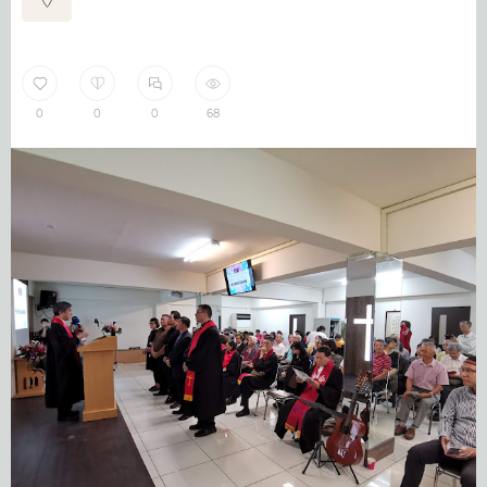
0
0
0
68