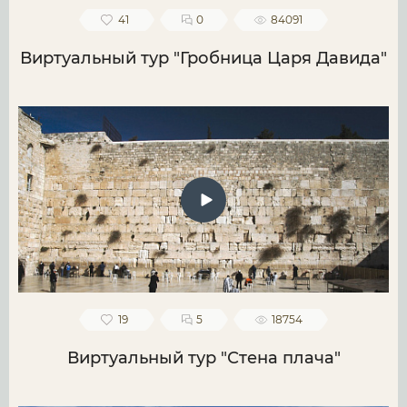
41
0
84091
Виртуальный тур "Гробница Царя Давида"
19
5
18754
Виртуальный тур "Стена плача"