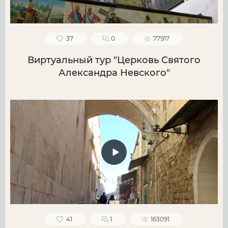
37
0
77917
Виртуальный тур "Церковь Святого
Александра Невского"
41
1
163091