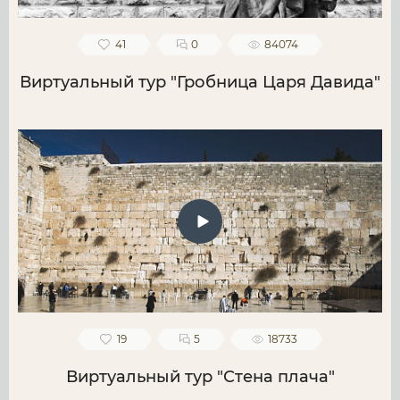
41
0
84074
Виртуальный тур "Гробница Царя Давида"
19
5
18733
Виртуальный тур "Стена плача"