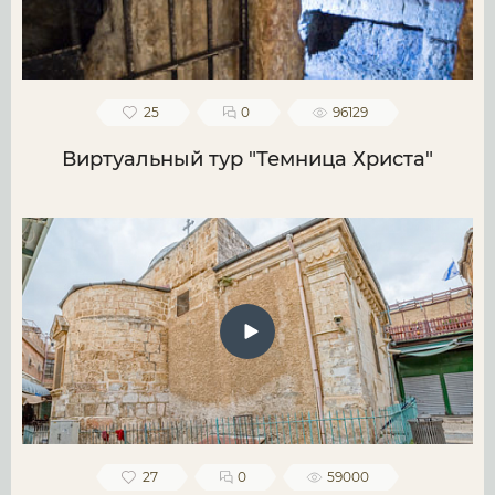
25
0
96129
Виртуальный тур "Темница Христа"
27
0
59000