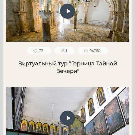
33
1
94760
Виртуальный тур "Горница Тайной
Вечери"