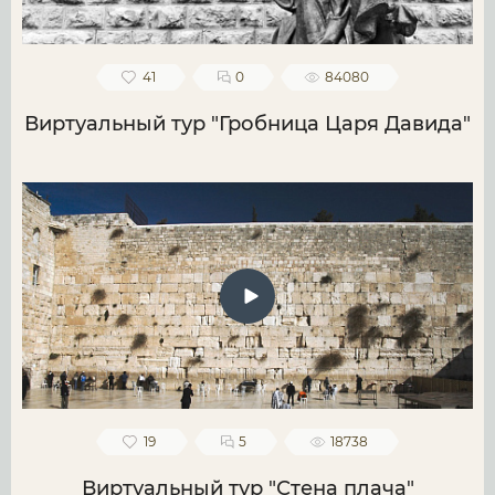
41
0
84080
Виртуальный тур "Гробница Царя Давида"
19
5
18738
Виртуальный тур "Стена плача"