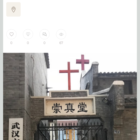
0
0
0
67