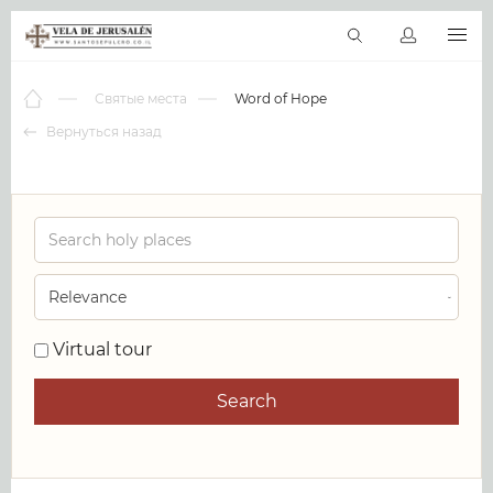
RU
Виртуальные туры
Библиотека
Наши святыни
Новос
Святые места
Word of Hope
Вернуться назад
0
Virtual tour
Search