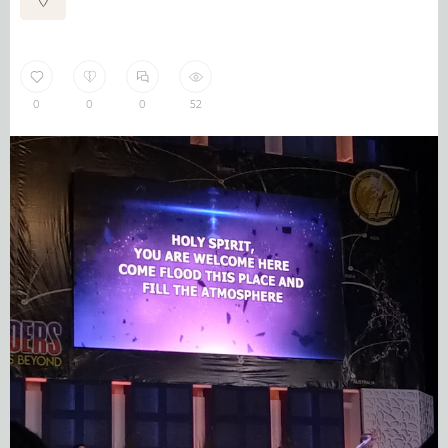
0
0
0
52