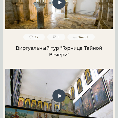
33
1
94780
Виртуальный тур "Горница Тайной
Вечери"