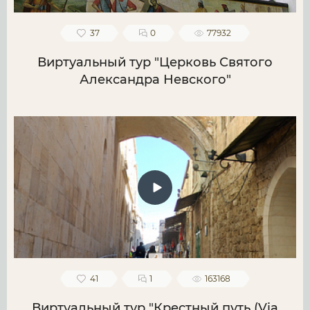
37
0
77932
Виртуальный тур "Церковь Святого
Александра Невского"
41
1
163168
Виртуальный тур "Крестный путь (Via