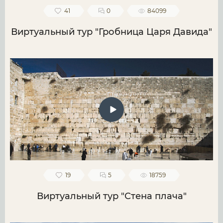
41
0
84099
Виртуальный тур "Гробница Царя Давида"
19
5
18759
Виртуальный тур "Стена плача"