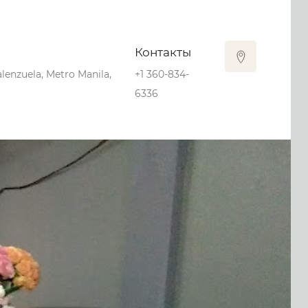
Контакты
alenzuela, Metro Manila,
+1 360-834-
6336