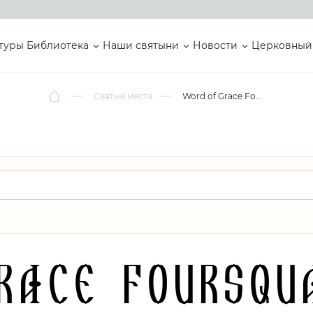
туры
Библиотека
Наши святыни
Новости
Церковный
Святые места
Word of Grace Foursquare Church
race Foursqu