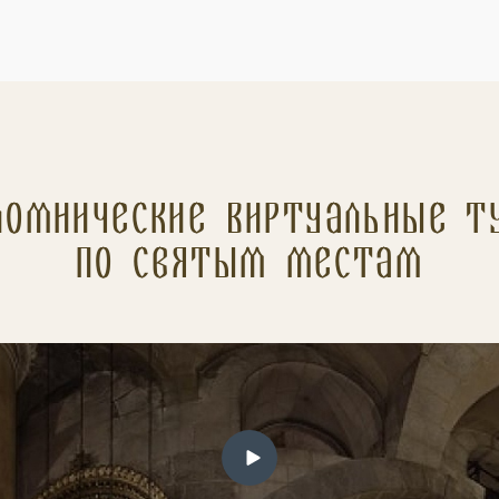
ломнические Виртуальные т
по святым местам