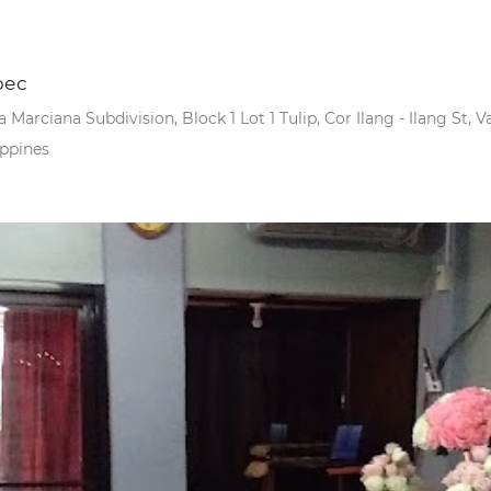
рес
 Marciana Subdivision, Block 1 Lot 1 Tulip, Cor Ilang - Ilang St, V
ippines