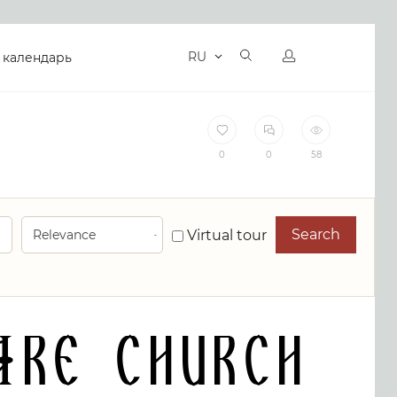
RU
 календарь
0
0
58
Search
Virtual tour
are Church