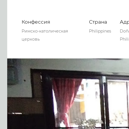
Конфессия
Страна
Ад
Римско-католическая
Philippines
Doña
церковь
Phil
0
0
0
58