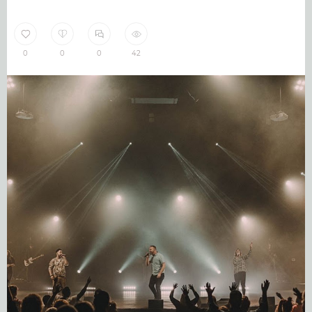
0
0
0
42