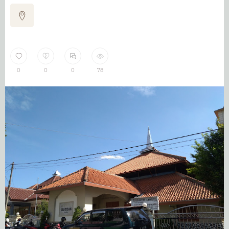
0
0
0
78