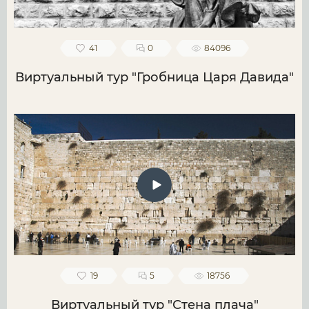
41
0
84096
Виртуальный тур "Гробница Царя Давида"
19
5
18756
Виртуальный тур "Стена плача"