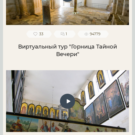
33
1
94779
Виртуальный тур "Горница Тайной
Вечери"