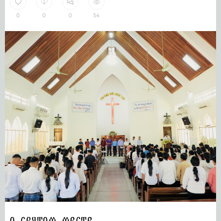
0
0
0
54