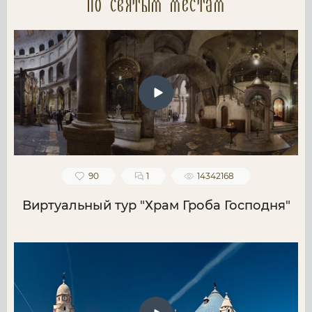
по святым местам
90
1
14342168
Виртуальный тур "Храм Гроба Господня"