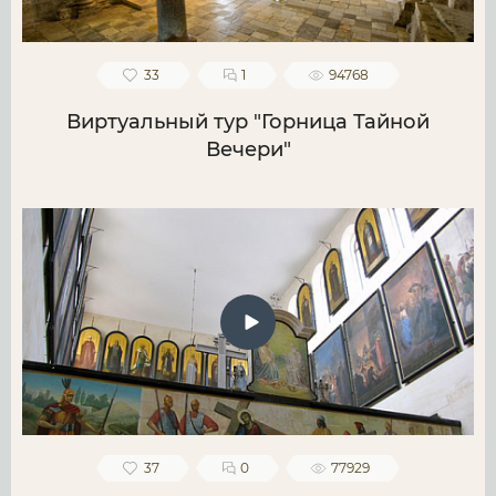
33
1
94768
Виртуальный тур "Горница Тайной
Вечери"
37
0
77929