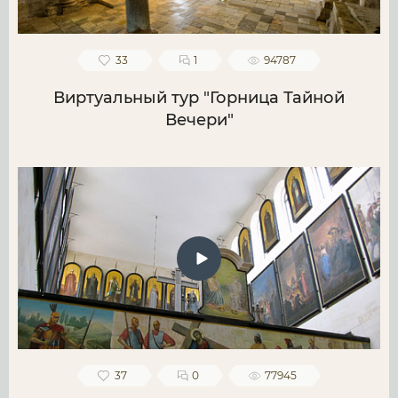
33
1
94787
Виртуальный тур "Горница Тайной
Вечери"
37
0
77945