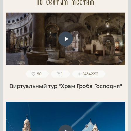
по святым местам
90
1
14342213
Виртуальный тур "Храм Гроба Господня"