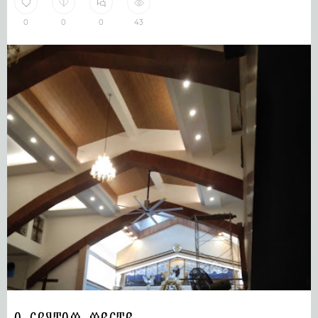
0
0
0
43