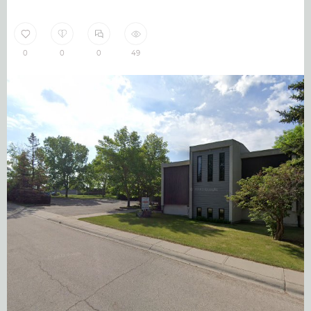
0
0
0
49