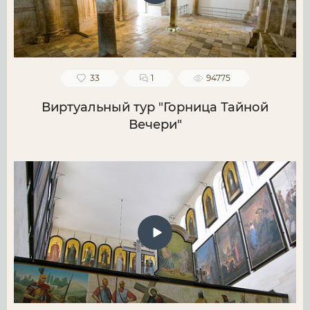
33
1
94775
Виртуальный тур "Горница Тайной
Вечери"