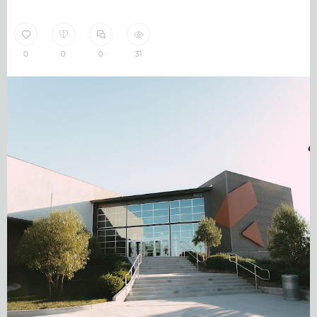
0
0
0
31