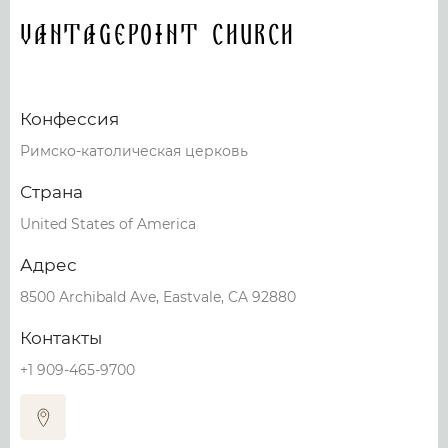
VantagePoint Church
Конфессия
Римско-католическая церковь
Страна
United States of America
Адрес
8500 Archibald Ave, Eastvale, CA 92880
Контакты
+1 909-465-9700