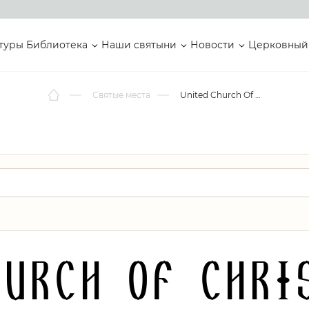
туры
Библиотека
Наши святыни
Новости
Церковный
Святые места
United Church Of Christ In The Philippines- WCLC
hurch Of Chri