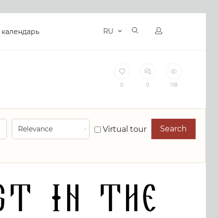
RU
 календарь
0
0
118
Search
Virtual tour
st In The