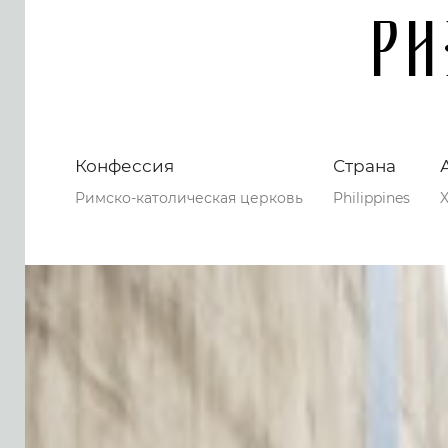
Ph
Конфессия
Страна
Римско-католическая церковь
Philippines
X
0
0
0
118