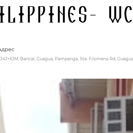
ilippines- W
Адрес
J4J+XJM, Bancal, Guagua, Pampanga, Sta. Filomena Rd, Guagua