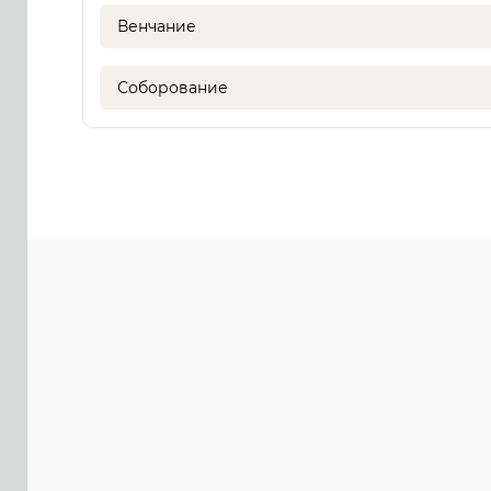
Венчание
Соборование