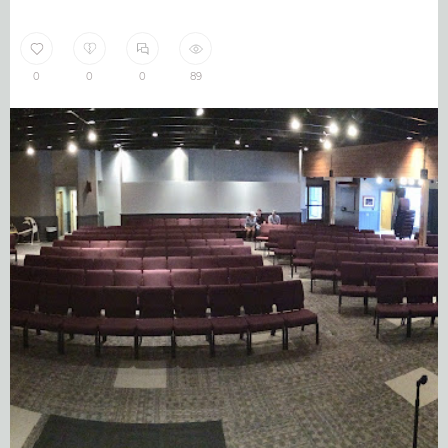
0
0
0
89