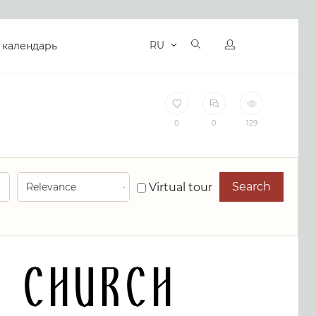
RU
 календарь
0
0
129
Search
Virtual tour
 CHURCH