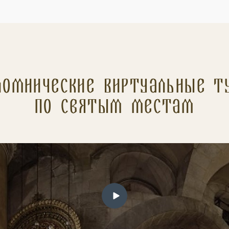
ломнические Виртуальные т
по святым местам