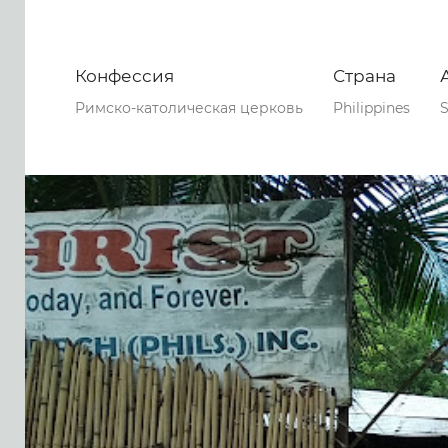
Конфессия
Страна
Римско-католическая церковь
Philippines
S
0
0
0
129