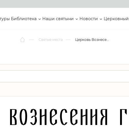
туры
Библиотека
Наши святыни
Новости
Церковный
Святые места
Церковь Вознесения Господня
 Вознесения 