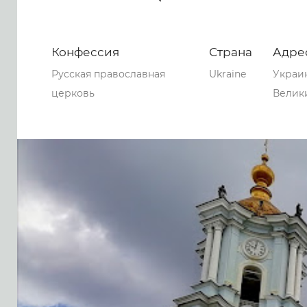
Конфессия
Страна
Адре
Русская православная
Ukraine
Украин
церковь
Велик
0
0
0
296