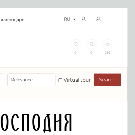
RU
 календарь
0
0
296
Search
Virtual tour
Господня