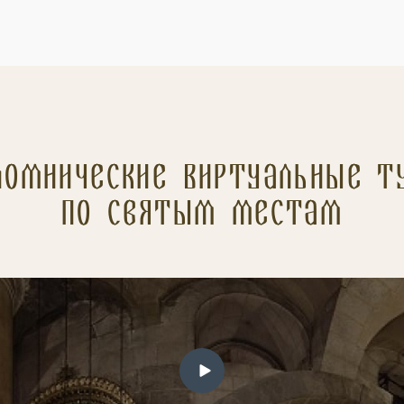
ломнические Виртуальные т
по святым местам