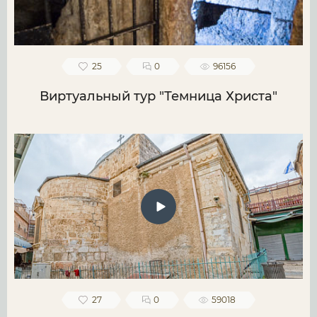
25
0
96156
Виртуальный тур "Темница Христа"
27
0
59018