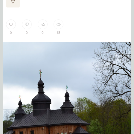
0
0
0
63