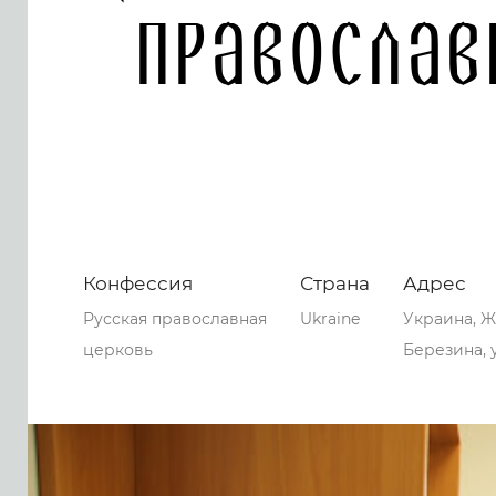
православ
Конфессия
Страна
Адрес
Русская православная
Ukraine
Украина, Ж
церковь
Березина, 
0
0
0
61