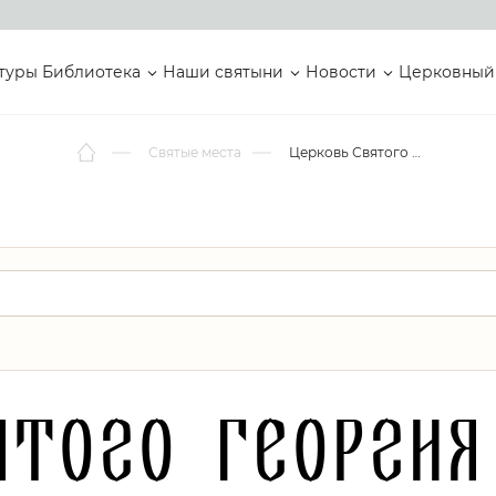
туры
Библиотека
Наши святыни
Новости
Церковный
Святые места
Церковь Святого Георгия Украинской православной церкви Московского патриархата
ятого Георгия