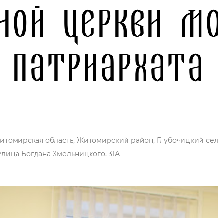
ной церкви М
патриархата
итомирская область, Житомирский район, Глубочицкий сел
улица Богдана Хмельницкого, 31А