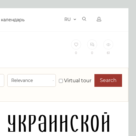
RU
 календарь
0
0
61
Search
Virtual tour
 Украинской