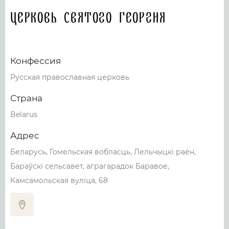
Церковь Святого Георгия
Конфессия
Русская православная церковь
Страна
Belarus
Адрес
Беларусь, Гомельская вобласць, Лельчыцкі раён,
Бараўскі сельсавет, аграгарадок Баравое,
Камсамольская вуліца, 68