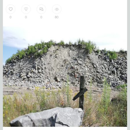
0
0
0
80