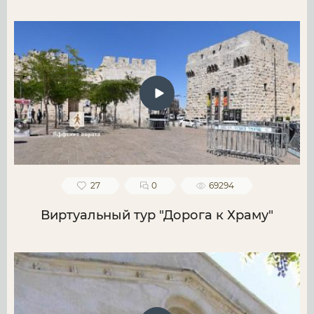
27
0
69294
Виртуальный тур "Дорога к Храму"