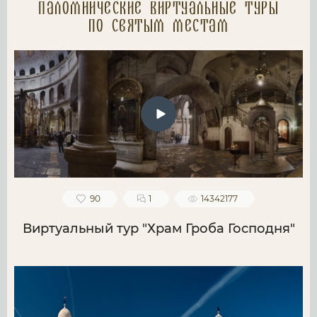
Паломнические Виртуальные туры
по святым местам
90
1
14342177
Виртуальный тур "Храм Гроба Господня"