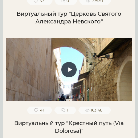
37
0
77930
Виртуальный тур "Церковь Святого
Александра Невского"
41
1
163148
Виртуальный тур "Крестный путь (Via
Dolorosa)"