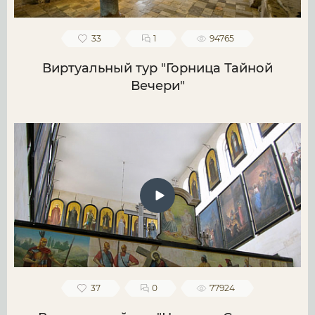
33
1
94765
Виртуальный тур "Горница Тайной
Вечери"
37
0
77924