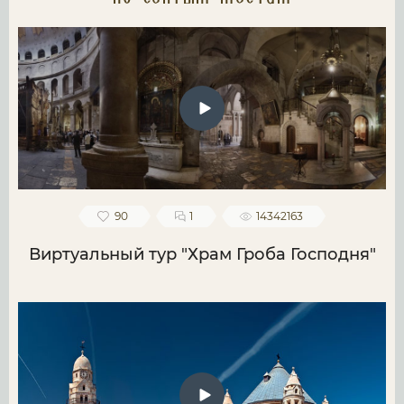
90
1
14342163
Виртуальный тур "Храм Гроба Господня"