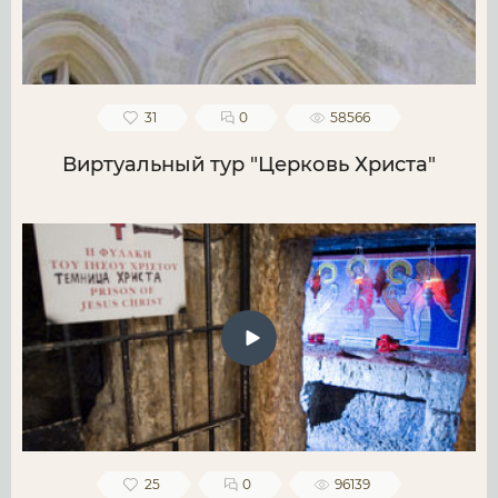
31
0
58566
Виртуальный тур "Церковь Христа"
25
0
96139