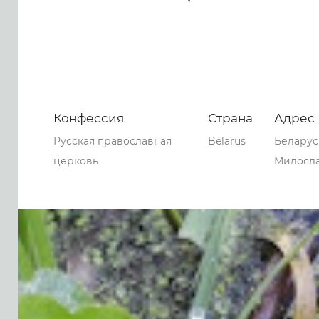
Конфессия
Страна
Адрес
Русская православная
Belarus
Беларус
церковь
Милосла
0
0
0
86