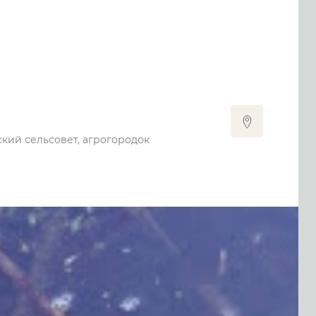
кий сельсовет, агрогородок