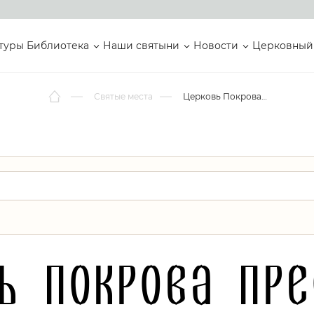
туры
Библиотека
Наши святыни
Новости
Церковный
Святые места
Церковь Покрова Пресвятой Богородицы
ь Покрова Пр