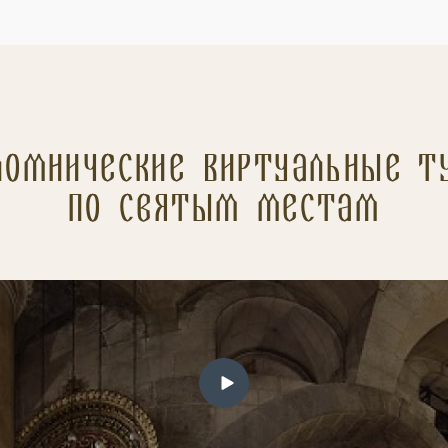
ломнические Виртуальные т
по святым местам