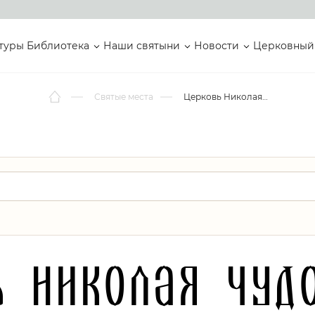
туры
Библиотека
Наши святыни
Новости
Церковный
Святые места
Церковь Николая Чудотворца
ь Николая Чуд