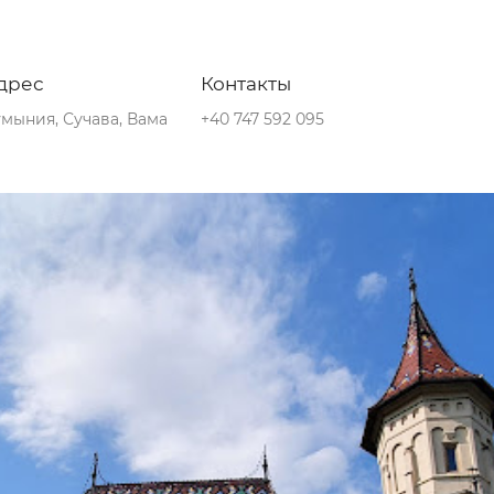
дрес
Контакты
мыния, Сучава, Вама
+40 747 592 095