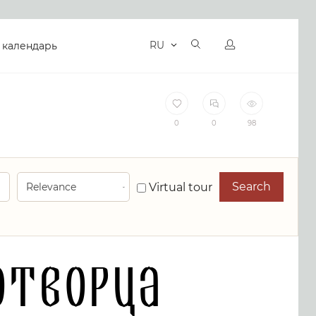
RU
 календарь
0
0
98
Search
Virtual tour
отворца