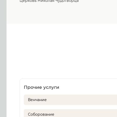
Церковь Николая Чудотворца
Прочие услуги
Венчание
Соборование