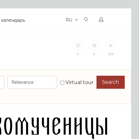
RU
 календарь
0
0
229
Search
Virtual tour
комученицы