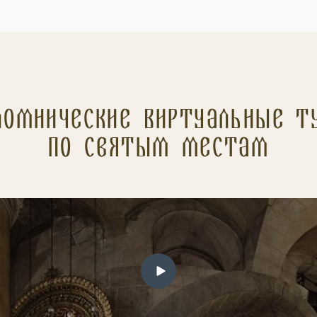
ломнические Виртуальные т
по святым местам