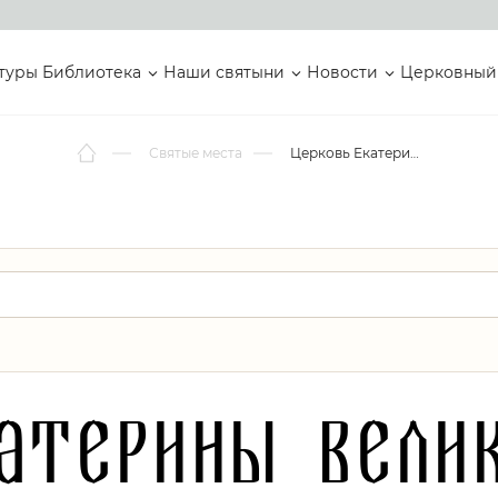
туры
Библиотека
Наши святыни
Новости
Церковный
Святые места
Церковь Екатерины Великомученицы
катерины Вели