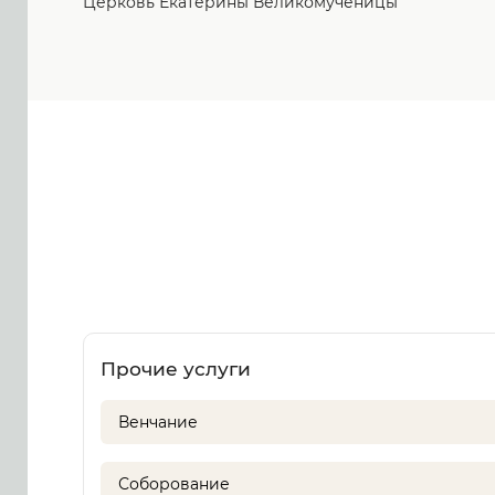
Церковь Екатерины Великомученицы
Прочие услуги
Венчание
Соборование