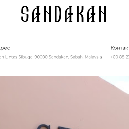
Sandakan
дрес
Контак
an Lintas Sibuga, 90000 Sandakan, Sabah, Malaysia
+60 88-2