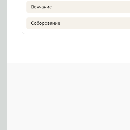
Венчание
Соборование