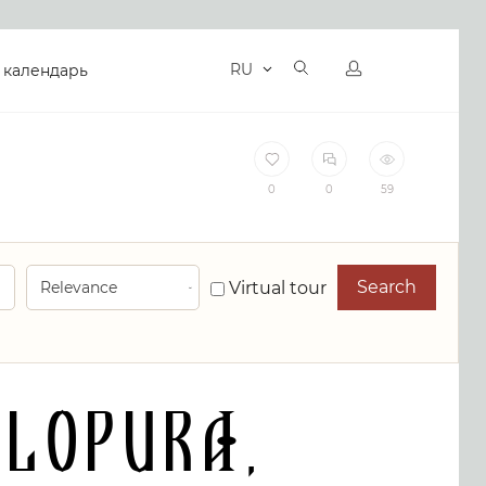
RU
 календарь
0
0
59
Search
Virtual tour
lopura,