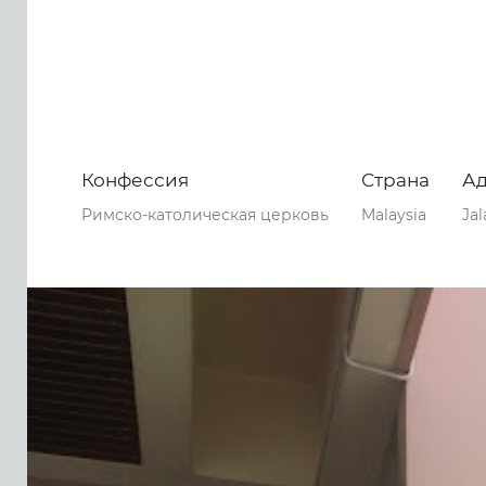
Конфессия
Страна
А
Римско-католическая церковь
Malaysia
Jal
0
0
0
59