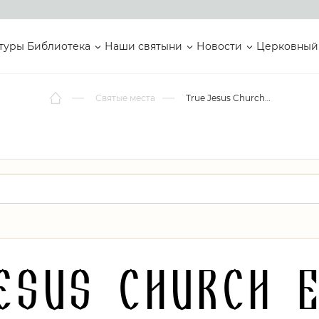
туры
Библиотека
Наши святыни
Новости
Церковный
Святые места
True Jesus Church Elopura, Sandakan
esus Church E