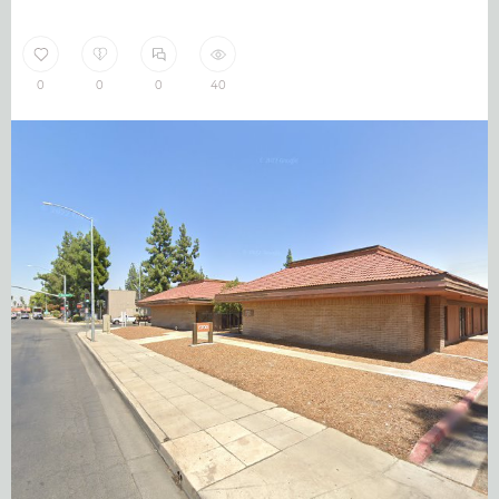
0
0
0
40