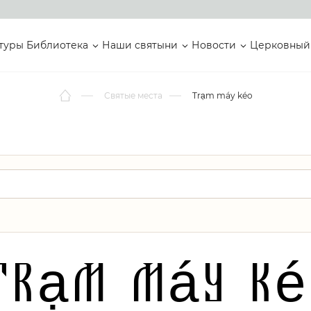
туры
Библиотека
Наши святыни
Новости
Церковный
Святые места
Trạm máy kéo
Trạm máy ké