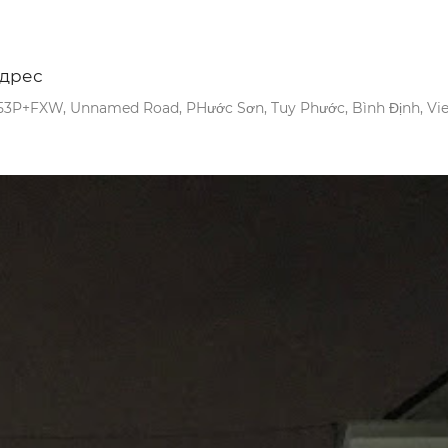
дрес
53P+FXW, Unnamed Road, PHước Sơn, Tuy Phước, Bình Định, Vi