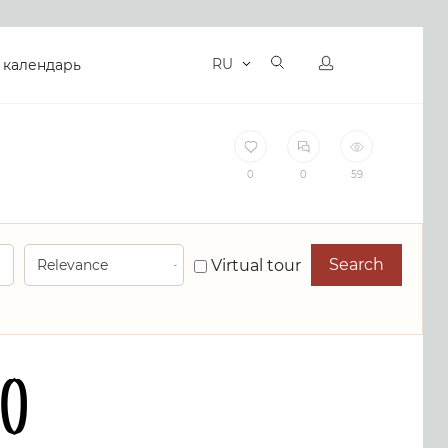
RU
 календарь
0
0
59
Search
Virtual tour
o