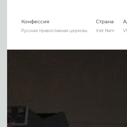
Конфессия
Страна
А
Русская православная церковь
Viet Nam
V
0
0
0
59