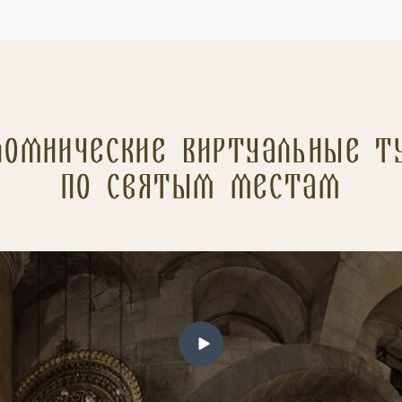
ломнические Виртуальные т
по святым местам