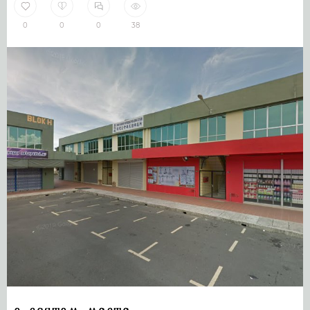
0
0
0
38