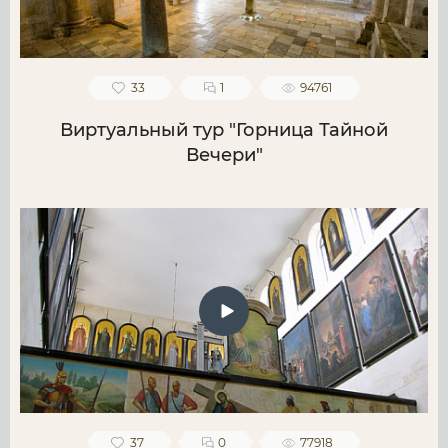
33
1
94761
Виртуальный тур "Горница Тайной
Вечери"
37
0
77918