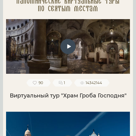
Паломнические Виртуальные туры
по святым местам
90
1
14342144
Виртуальный тур "Храм Гроба Господня"