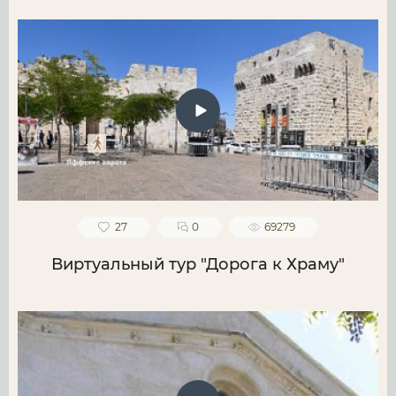
27
0
69279
Виртуальный тур "Дорога к Храму"