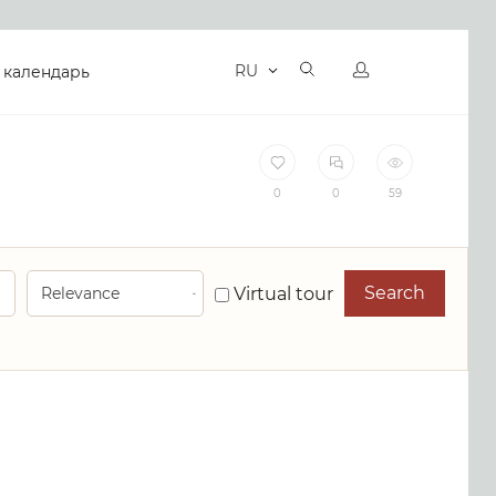
RU
 календарь
0
0
59
Search
Virtual tour