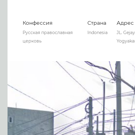
Конфессия
Страна
Адрес
Русская православная
Indonesia
JL. Geja
церковь
Yogyakar
0
0
0
59