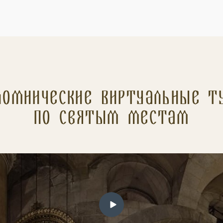
ломнические Виртуальные т
по святым местам