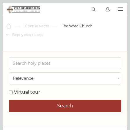
RU
Виртуальные туры
Библиотека
Наши святыни
Новос
Святые места
The Word Church
Вернуться назад
0
Virtual tour
Search