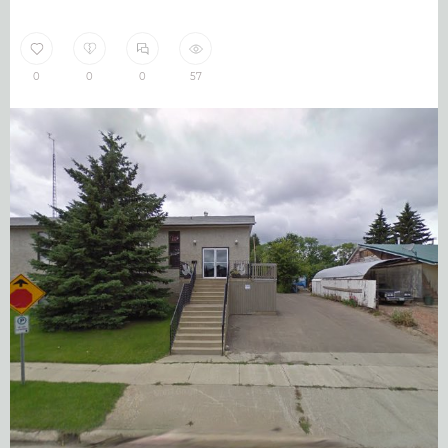
0
0
0
57