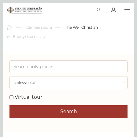
RU
Виртуальные туры
Библиотека
Наши святыни
Новос
Святые места
The Well Christian Fellowship
Вернуться назад
0
Virtual tour
Search