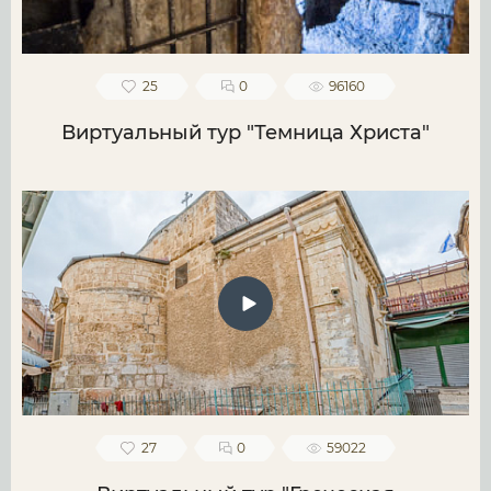
25
0
96160
Виртуальный тур "Темница Христа"
27
0
59022