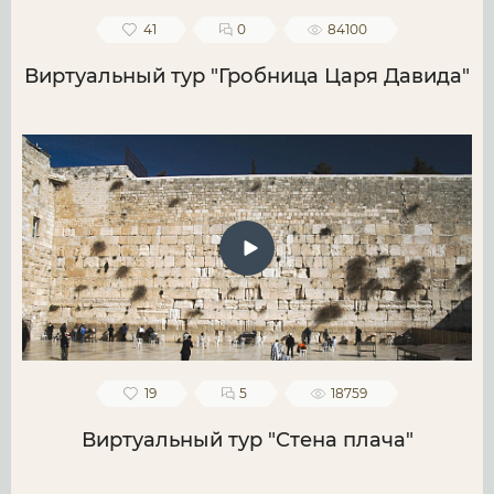
41
0
84100
Виртуальный тур "Гробница Царя Давида"
19
5
18759
Виртуальный тур "Стена плача"