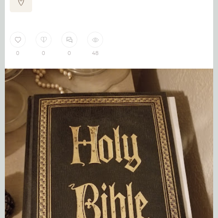
0
0
0
48