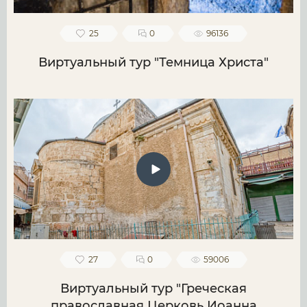
25
0
96136
Виртуальный тур "Темница Христа"
27
0
59006
Виртуальный тур "Греческая
православная Церковь Иоанна