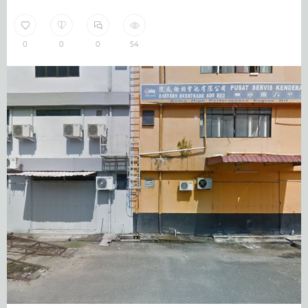
0
0
0
54