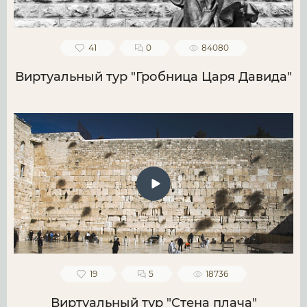
41
0
84080
Виртуальный тур "Гробница Царя Давида"
19
5
18736
Виртуальный тур "Стена плача"