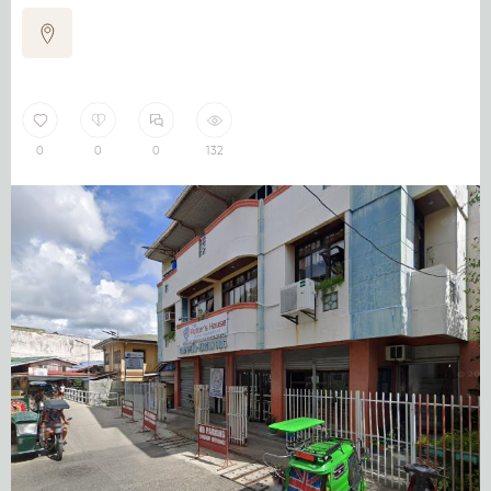
0
0
0
132