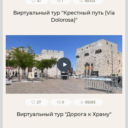
41
1
163103
Виртуальный тур "Крестный путь (Via
Dolorosa)"
27
0
69283
Виртуальный тур "Дорога к Храму"