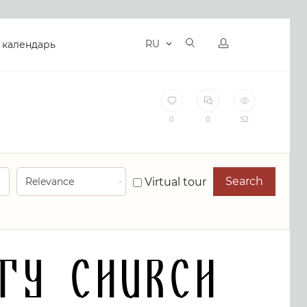
RU
 календарь
0
0
52
Search
Virtual tour
ty Church