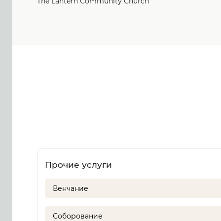
The Lantern Community Church
Прочие услуги
Венчание
Соборование