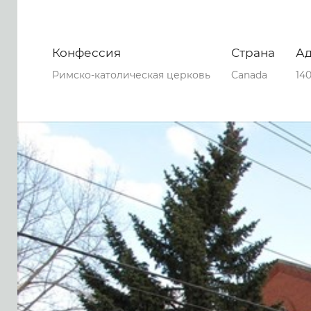
Конфессия
Страна
А
Римско-католическая церковь
Canada
140
0
0
0
52