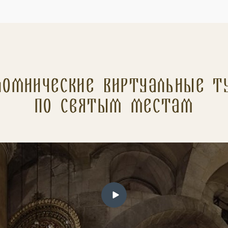
ломнические Виртуальные т
по святым местам