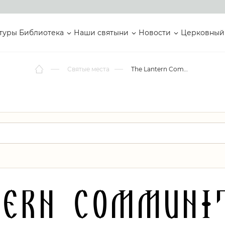
туры
Библиотека
Наши святыни
Новости
Церковный
Святые места
The Lantern Community Church
ern Communi