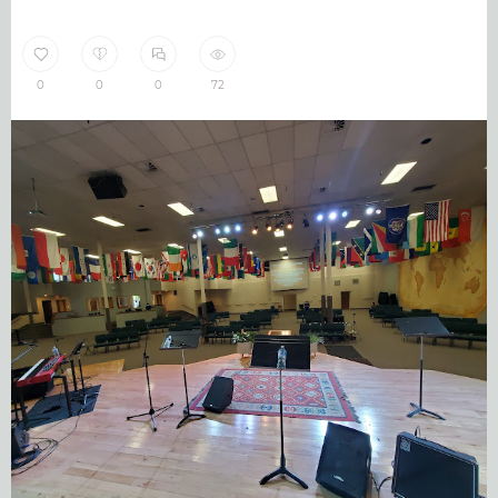
0
0
0
72