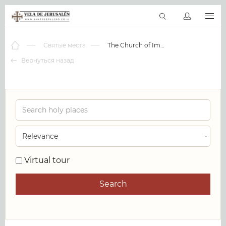
RU
Виртуальные туры
Библиотека
Наши святыни
Новос
Святые места
The Church of Immanuel
Вернуться назад
0
Virtual tour
Search