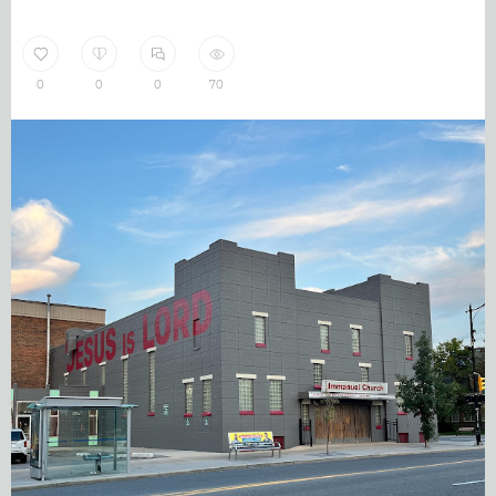
0
0
0
70