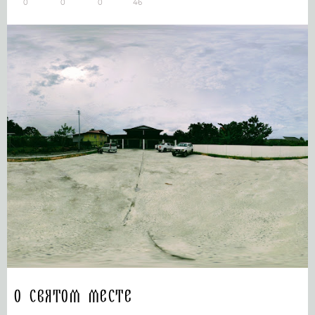
0
0
0
46
О святом месте