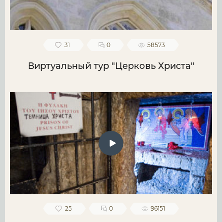
31
0
58573
Виртуальный тур "Церковь Христа"
25
0
96151