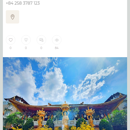
+84 258 3787 123
0
0
0
84