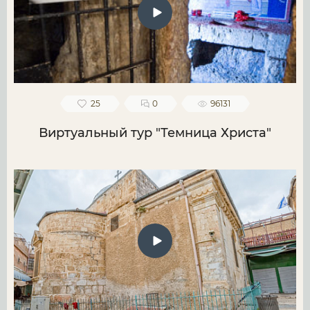
25
0
96131
Виртуальный тур "Темница Христа"