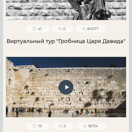
41
0
84077
Виртуальный тур "Гробница Царя Давида"
19
5
18734