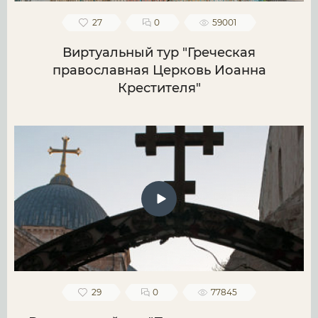
27
0
59001
Виртуальный тур "Греческая
православная Церковь Иоанна
Крестителя"
29
0
77845