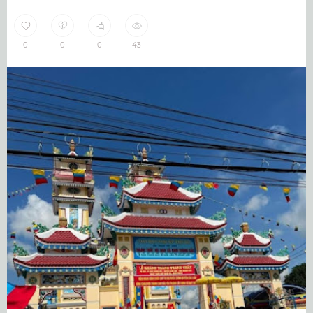
0
0
0
43