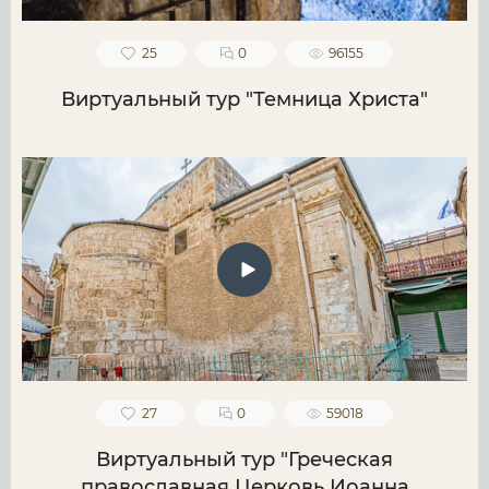
25
0
96155
Виртуальный тур "Темница Христа"
27
0
59018
Виртуальный тур "Греческая
православная Церковь Иоанна