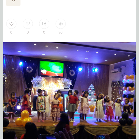
0
0
0
70