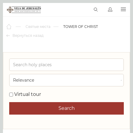
RU
Виртуальные туры
Библиотека
Наши святыни
Новос
Святые места
TOWER OF CHRIST
Вернуться назад
0
Virtual tour
Search