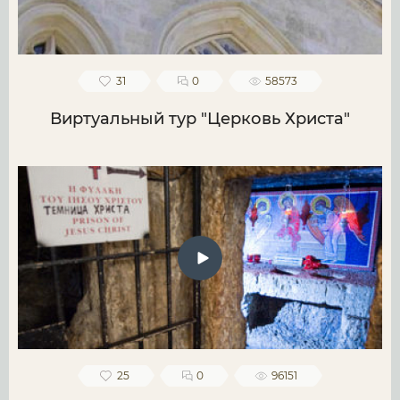
31
0
58573
Виртуальный тур "Церковь Христа"
25
0
96151