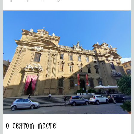
0
0
0
63
О святом месте