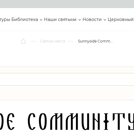
туры
Библиотека
Наши святыни
Новости
Церковный
Святые места
Sunnyside Community Church
de Communit