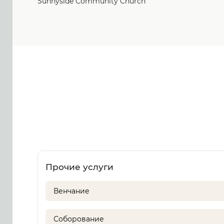
Sunnyside Community Church
Прочие услуги
Венчание
Соборование