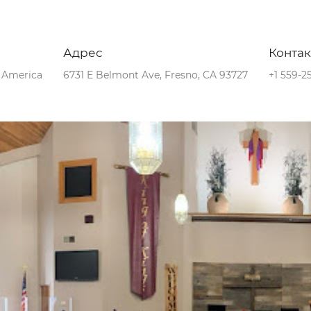
Адрес
Конта
f America
6731 E Belmont Ave, Fresno, CA 93727
+1 559-2