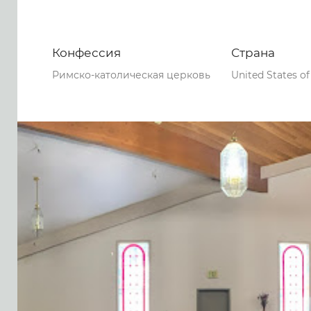
Конфессия
Страна
Римско-католическая церковь
United States o
0
0
0
69