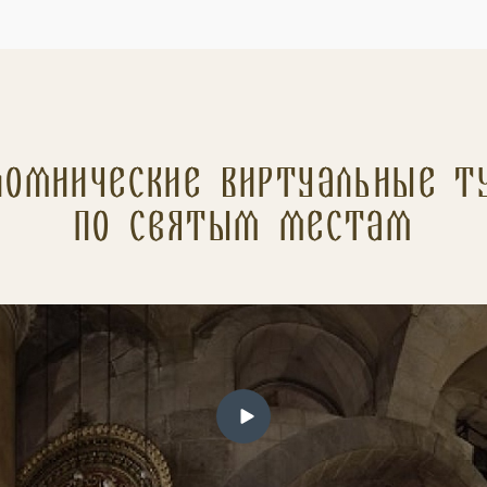
ломнические Виртуальные т
по святым местам