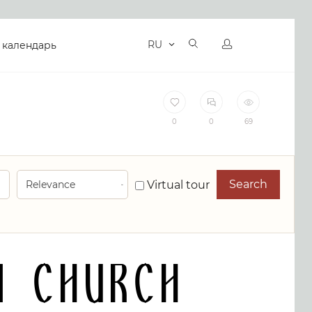
RU
 календарь
0
0
69
Search
Virtual tour
y Church