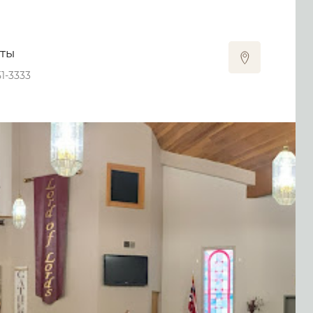
кты
51-3333