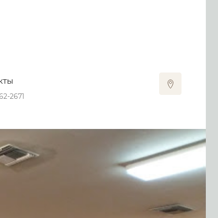
кты
262-2671