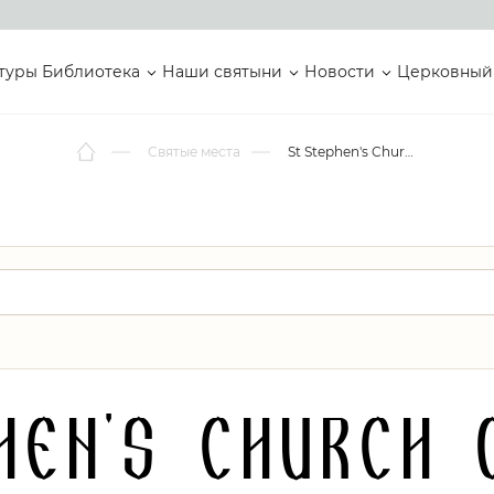
туры
Библиотека
Наши святыни
Новости
Церковный
Святые места
St Stephen's Church of God in Christ
en's Church 