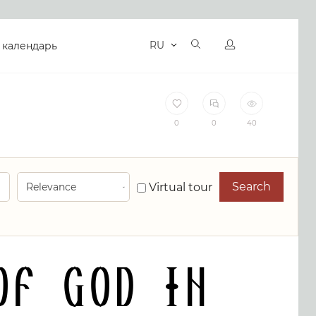
RU
 календарь
0
0
40
Search
Virtual tour
of God in