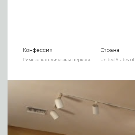
Конфессия
Страна
Римско-католическая церковь
United States o
0
0
0
40