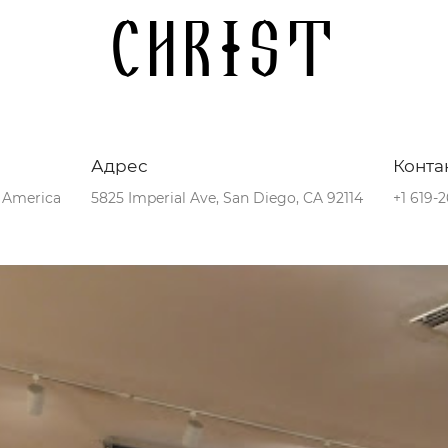
Christ
Адрес
Конта
f America
5825 Imperial Ave, San Diego, CA 92114
+1 619-