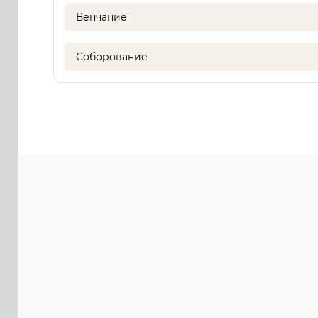
Венчание
Соборование