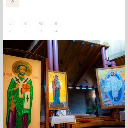
0
0
0
34