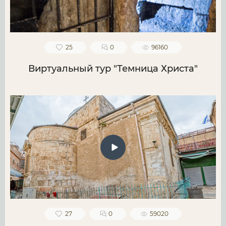
25
0
96160
Виртуальный тур "Темница Христа"
27
0
59020