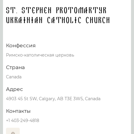
St. Stephen Protomartyr
Ukrainian Catholic Church
Конфессия
Римско-католическая церковь
Страна
Canada
Адрес
4903 45 St SW, Calgary, AB T3E 3W5, Canada
Контакты
+1 403-249-4818