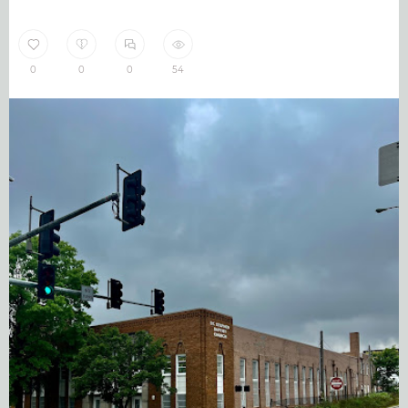
0
0
0
54