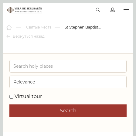
RU
Виртуальные туры
Библиотека
Наши святыни
Новос
Святые места
St Stephen Baptist Church
Вернуться назад
0
Virtual tour
Search