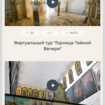
33
1
94775
Виртуальный тур "Горница Тайной
Вечери"