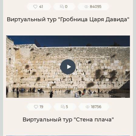
41
0
84095
Виртуальный тур "Гробница Царя Давида"
19
5
18756
Виртуальный тур "Стена плача"