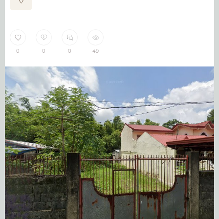
0
0
0
49