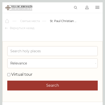
RU
Виртуальные туры
Библиотека
Наши святыни
Новос
Святые места
St. Paul Christian Center
Вернуться назад
0
Virtual tour
Search