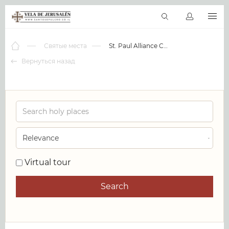
RU
Виртуальные туры
Библиотека
Наши святыни
Новос
Святые места
St. Paul Alliance Church
Вернуться назад
0
Virtual tour
Search