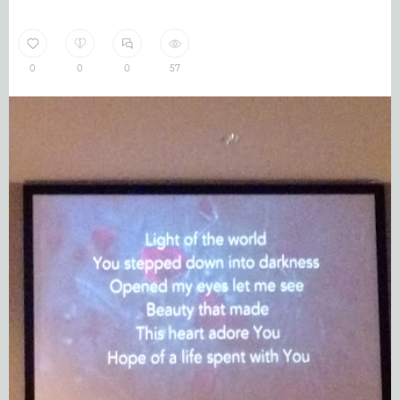
0
0
0
57